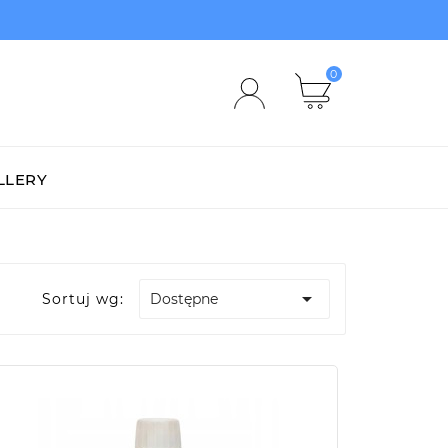
0
LLERY

Sortuj wg:
Dostępne