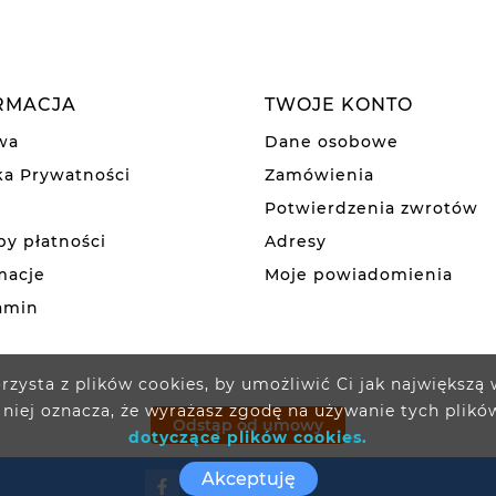
RMACJA
TWOJE KONTO
wa
Dane osobowe
ka Prywatności
Zamówienia
Potwierdzenia zwrotów
y płatności
Adresy
macje
Moje powiadomienia
amin
orzysta z plików cookies, by umożliwić Ci jak największą
 niej oznacza, że wyrażasz zgodę na używanie tych plikó
Odstąp od umowy
dotyczące plików cookies.
Akceptuję