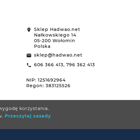
Sklep Hadwao.net
location_on
Nałkowskiego 14
05-200 Wołomin
Polska
sklep@hadwao.net
email
606 366 413, 796 362 413
call
NIP: 1251692964
Regon: 383125526
 wygodę korzystania.
w.
Przeczytaj zasady