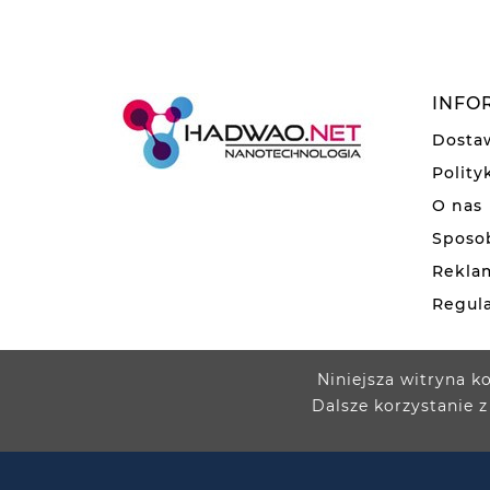
INFO
Dosta
Polity
O nas
Sposob
Rekla
Regul
Niniejsza witryna k
Dalsze korzystanie z